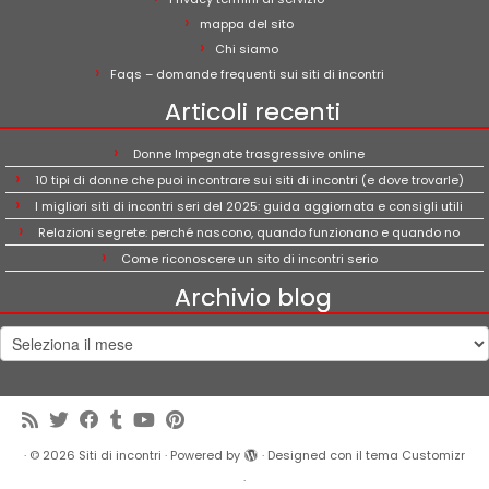
mappa del sito
Chi siamo
Faqs – domande frequenti sui siti di incontri
Articoli recenti
Donne Impegnate trasgressive online
10 tipi di donne che puoi incontrare sui siti di incontri (e dove trovarle)
I migliori siti di incontri seri del 2025: guida aggiornata e consigli utili
Relazioni segrete: perché nascono, quando funzionano e quando no
Come riconoscere un sito di incontri serio
Archivio blog
Archivio
blog
·
© 2026
Siti di incontri
·
Powered by
·
Designed con il
tema Customizr
·