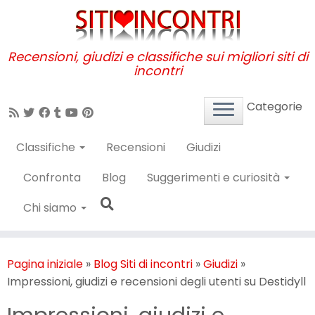
Passa
al
contenuto
Recensioni, giudizi e classifiche sui migliori siti di
incontri
Categorie
Classifiche
Recensioni
Giudizi
Confronta
Blog
Suggerimenti e curiosità
Chi siamo
Pagina iniziale
»
Blog Siti di incontri
»
Giudizi
»
Impressioni, giudizi e recensioni degli utenti su Destidyll