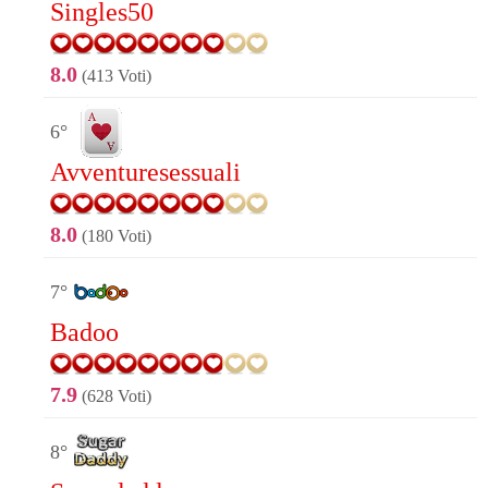
Singles50
8.0
(413 Voti)
6°
Avventuresessuali
8.0
(180 Voti)
7°
Badoo
7.9
(628 Voti)
8°