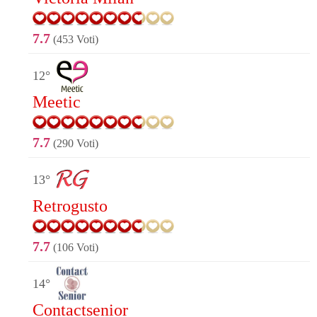
7.7
(453 Voti)
12°
Meetic
7.7
(290 Voti)
13°
Retrogusto
7.7
(106 Voti)
14°
Contactsenior