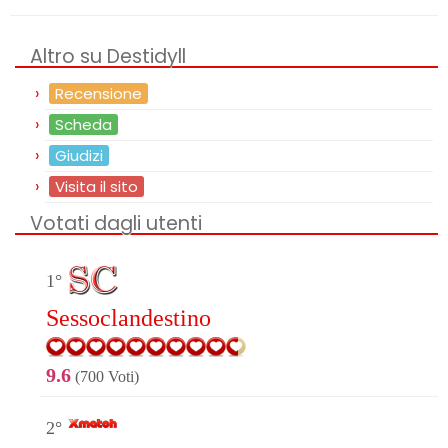
Altro su Destidyll
Recensione
Scheda
Giudizi
Visita il sito
Votati dagli utenti
1°
Sessoclandestino
9.6
(700 Voti)
2°