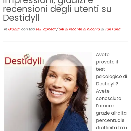
Impressioni, giudizi e
recensioni degli utenti su
Destidyll
in
Giudizi
con tag
sex-appeal
/
Siti di incontri di nicchia
di
Tari Faria
Avete
provato il
test
psicologico di
Destidyll?
Avete
conosciuto
l’amore
grazie all’alta
percentuale
di affinità fra i