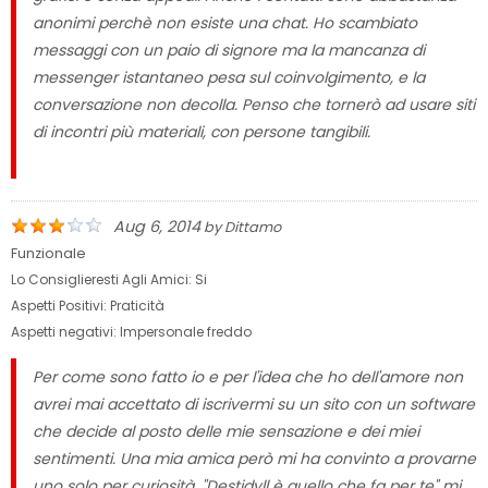
anonimi perchè non esiste una chat. Ho scambiato
messaggi con un paio di signore ma la mancanza di
messenger istantaneo pesa sul coinvolgimento, e la
conversazione non decolla. Penso che tornerò ad usare siti
di incontri più materiali, con persone tangibili.
Aug 6, 2014
by
Dittamo
Funzionale
Lo Consiglieresti Agli Amici:
Si
Aspetti Positivi:
Praticità
Aspetti negativi:
Impersonale freddo
Per come sono fatto io e per l'idea che ho dell'amore non
avrei mai accettato di iscrivermi su un sito con un software
che decide al posto delle mie sensazione e dei miei
sentimenti. Una mia amica però mi ha convinto a provarne
uno solo per curiosità. "Destidyll è quello che fa per te" mi