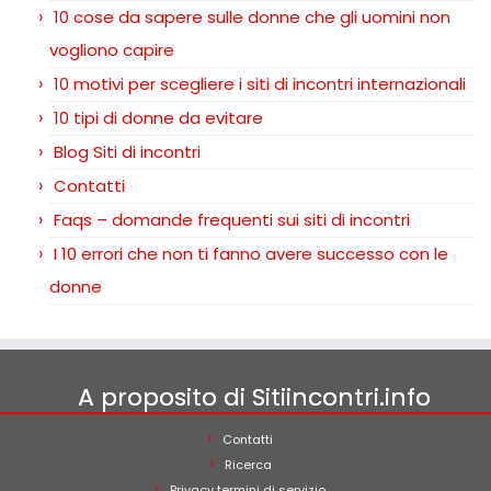
10 cose da sapere sulle donne che gli uomini non
vogliono capire
10 motivi per scegliere i siti di incontri internazionali
10 tipi di donne da evitare
Blog Siti di incontri
Contatti
Faqs – domande frequenti sui siti di incontri
I 10 errori che non ti fanno avere successo con le
donne
A proposito di Sitiincontri.info
Contatti
Ricerca
Privacy termini di servizio