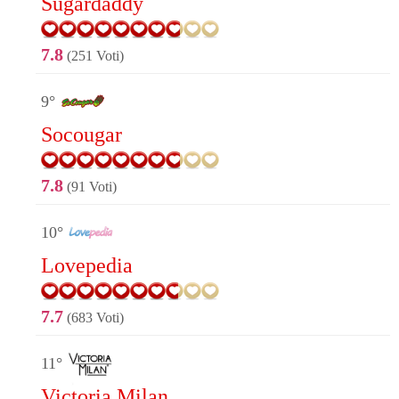
Sugardaddy
7.8
(251 Voti)
9°
Socougar
7.8
(91 Voti)
10°
Lovepedia
7.7
(683 Voti)
11°
Victoria Milan