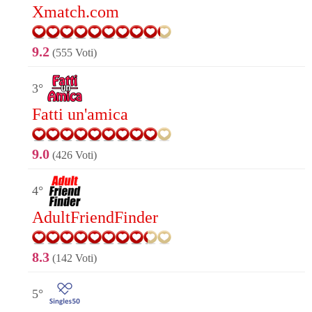
Xmatch.com
9.2
(555 Voti)
3°
Fatti un'amica
9.0
(426 Voti)
4°
AdultFriendFinder
8.3
(142 Voti)
5°