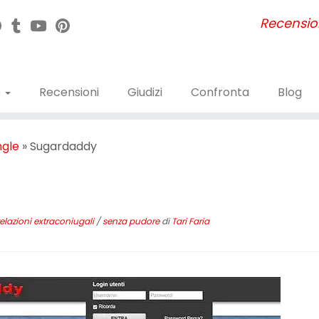
Recensioni
e
Recensioni
Giudizi
Confronta
Blog
ngle
»
Sugardaddy
relazioni extraconiugali
/
senza pudore
di
Tari Faria