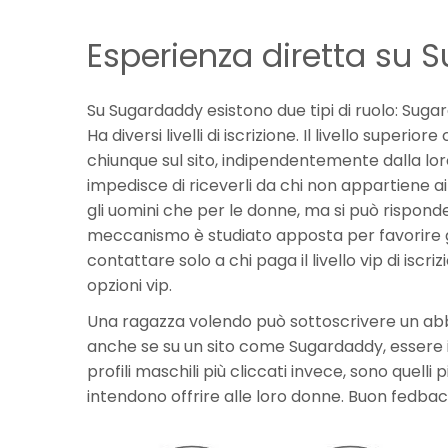
Esperienza diretta su 
Su Sugardaddy esistono due tipi di ruolo: S
Ha diversi livelli di iscrizione. Il livello super
chiunque sul sito, indipendentemente dalla l
impedisce di riceverli da chi non appartiene ai li
gli uomini che per le donne, ma si può rispond
meccanismo è studiato apposta per favorire gli
contattare solo a chi paga il livello vip di iscr
opzioni vip.
Una ragazza volendo può sottoscrivere un abb
anche se su un sito come Sugardaddy, essere in
profili maschili più cliccati invece, sono quelli p
intendono offrire alle loro donne. Buon fedbac