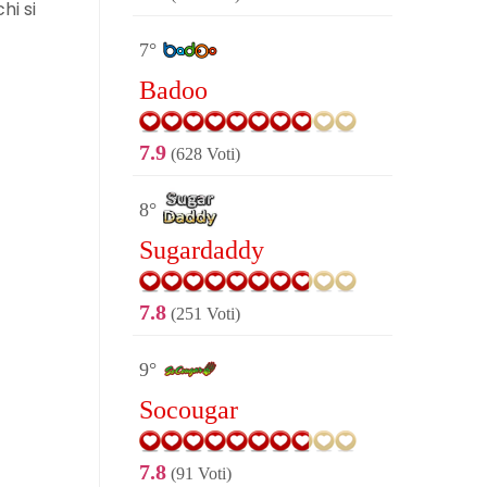
hi si
7°
Badoo
7.9
(628 Voti)
8°
Sugardaddy
7.8
(251 Voti)
9°
Socougar
7.8
(91 Voti)