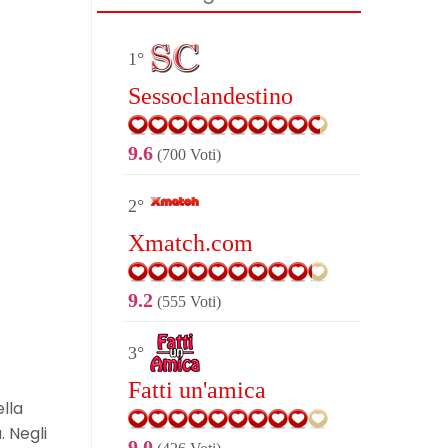
1°
Sessoclandestino
9.6
(700 Voti)
2°
Xmatch.com
9.2
(555 Voti)
3°
Fatti un'amica
lla
. Negli
9.0