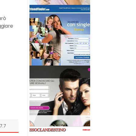
arò
ggiare
7.7