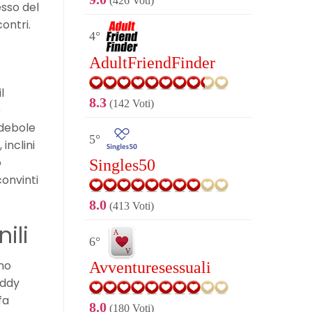
(426 Voti)
esso del
ontri.
4°
AdultFriendFinder
l
8.3
(142 Voti)
e
 debole
5°
inclini
o
Singles50
onvinti
8.0
(413 Voti)
ili
6°
no
Avventuresessuali
addy
fa
8.0
(180 Voti)