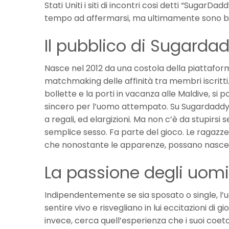
Stati Uniti i siti di incontri cosi detti “SugarD
tempo ad affermarsi, ma ultimamente sono ben
Il pubblico di Sugarda
Nasce nel 2012 da una costola della piattaform
matchmaking delle affinità tra membri iscritti.
bollette e la porti in vacanza alle Maldive, s
sincero per l’uomo attempato. Su Sugardaddy si v
a regali, ed elargizioni. Ma non c’è da stupirsi 
semplice sesso. Fa parte del gioco. Le ragazz
che nonostante le apparenze, possano nascere
La passione degli uomin
Indipendentemente se sia sposato o single, l’
sentire vivo e risvegliano in lui eccitazioni di g
invece, cerca quell’esperienza che i suoi coet