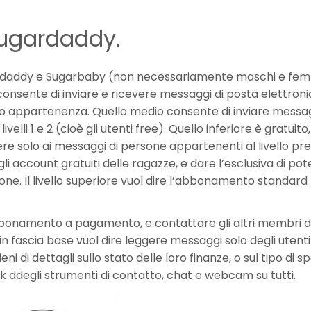
Sugardaddy.
ugardaddy e Sugarbaby (non necessariamente maschi e fem
iore consente di inviare e ricevere messaggi di posta elettron
oro appartenenza. Quello medio consente di inviare messa
velli 1 e 2 (cioè gli utenti free). Quello inferiore è gratuito,
ere solo ai messaggi di persone appartenenti al livello pre
 account gratuiti delle ragazze, e dare l’esclusiva di pot
izione. Il livello superiore vuol dire l’abbonamento standard 
onamento a pagamento, e contattare gli altri membri del
 fascia base vuol dire leggere messaggi solo degli utenti v
ieni di dettagli sullo stato delle loro finanze, o sul tipo di 
k ddegli strumenti di contatto, chat e webcam su tutti.