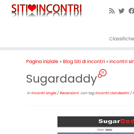
Passa
al
contenuto
Classifich
Pagina iniziale
»
Blog Siti di incontri
»
incontri si
15
Sugardaddy
in
incontri single
/
Recensioni
con tag
Incontri clandestini
/