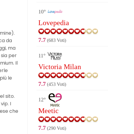
10°
Lovepedia
mine).
7.7
ica da
(683 Voti)
ggi, ma
 sia per
11°
mium. Il
Victoria Milan
erle
più le
7.7
(453 Voti)
 sito.
12°
ip. I
Meetic
spese che
7.7
(290 Voti)