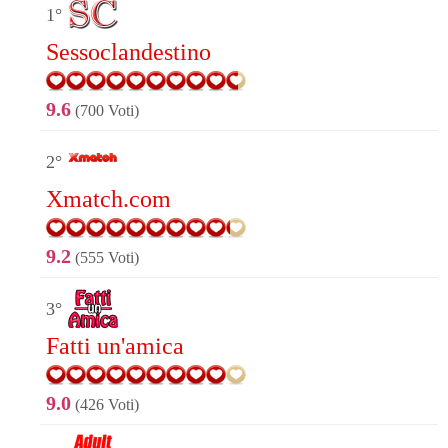
1°
Sessoclandestino
9.6
(700 Voti)
2°
Xmatch.com
9.2
(555 Voti)
3°
Fatti un'amica
9.0
(426 Voti)