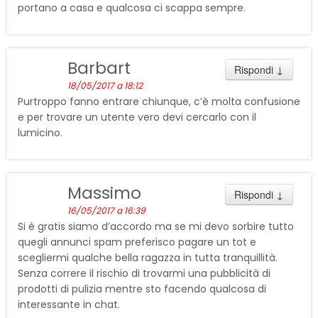
portano a casa e qualcosa ci scappa sempre.
Barbart
Rispondi
↓
18/05/2017 a 18:12
Purtroppo fanno entrare chiunque, c’è molta confusione
e per trovare un utente vero devi cercarlo con il
lumicino.
Massimo
Rispondi
↓
16/05/2017 a 16:39
Si è gratis siamo d’accordo ma se mi devo sorbire tutto
quegli annunci spam preferisco pagare un tot e
scegliermi qualche bella ragazza in tutta tranquillità.
Senza correre il rischio di trovarmi una pubblicità di
prodotti di pulizia mentre sto facendo qualcosa di
interessante in chat.