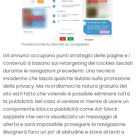
Posizionamento Banner su Lovepedia
Gli annunci occupano punti strategici delle pagine e i
contenuti si basano sul retargeting dei cockies lasciati
durante le navigazioni precedenti. Una tecnica
invadente che lascia qualche dubbio sulla protezione
della privacy. Ma ricordiamoci la natura gratuita del
sito ed il fatto che volendo è possibile eliminare tutta
la pubblicità. Nel caso vi venisse in mente di usare un
componente blocca pubblicità come Ad-block
sappiate che verrà visualizzato un messaggio di
allerta e sarà impossibile proseguire la navigazione.
Bisognerà farci un po’ di abitudine e stare attenti a