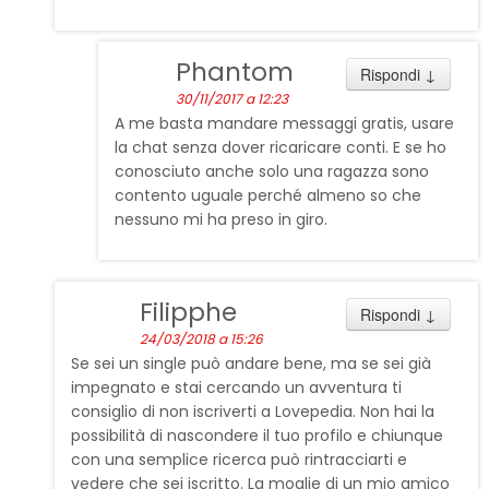
Phantom
Rispondi
↓
30/11/2017 a 12:23
A me basta mandare messaggi gratis, usare
la chat senza dover ricaricare conti. E se ho
conosciuto anche solo una ragazza sono
contento uguale perché almeno so che
nessuno mi ha preso in giro.
Filipphe
Rispondi
↓
24/03/2018 a 15:26
Se sei un single può andare bene, ma se sei già
impegnato e stai cercando un avventura ti
consiglio di non iscriverti a Lovepedia. Non hai la
possibilità di nascondere il tuo profilo e chiunque
con una semplice ricerca può rintracciarti e
vedere che sei iscritto. La moglie di un mio amico