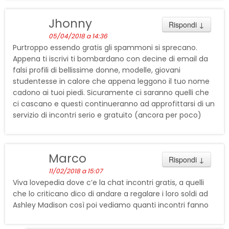
Jhonny
Rispondi
↓
05/04/2018 a 14:36
Purtroppo essendo gratis gli spammoni si sprecano.
Appena ti iscrivi ti bombardano con decine di email da
falsi profili di bellissime donne, modelle, giovani
studentesse in calore che appena leggono il tuo nome
cadono ai tuoi piedi. Sicuramente ci saranno quelli che
ci cascano e questi continueranno ad approfittarsi di un
servizio di incontri serio e gratuito (ancora per poco)
Marco
Rispondi
↓
11/02/2018 a 15:07
Viva lovepedia dove c’e la chat incontri gratis, a quelli
che lo criticano dico di andare a regalare i loro soldi ad
Ashley Madison così poi vediamo quanti incontri fanno