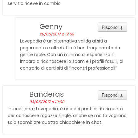
servizio riceve in cambio.
Genny
Rispondi
↓
20/06/2017 a 12:59
Lovepedia è un’alternativa valida ai siti a
pagamento e oltretutto è ben frequentato da
gente reale. Con un minimo di esperienza si
impara a riconoscere lo spam e i profili fasulli, al
contrario di certi siti di “incontri professionali”
Banderas
Rispondi
↓
03/06/2017 a 19:08
Interessante Lovepedia, è uno dei punti di riferimento
per conoscere ragazze single, anche se molto vogliono
solo scambiare quattro chiacchiere in chat.