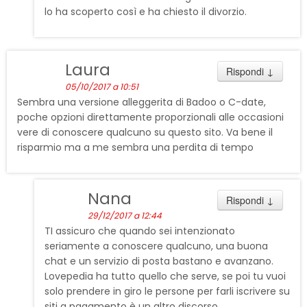
lo ha scoperto così e ha chiesto il divorzio.
Laura
Rispondi
↓
05/10/2017 a 10:51
Sembra una versione alleggerita di Badoo o C-date,
poche opzioni direttamente proporzionali alle occasioni
vere di conoscere qualcuno su questo sito. Va bene il
risparmio ma a me sembra una perdita di tempo
Nana
Rispondi
↓
29/12/2017 a 12:44
TI assicuro che quando sei intenzionato
seriamente a conoscere qualcuno, una buona
chat e un servizio di posta bastano e avanzano.
Lovepedia ha tutto quello che serve, se poi tu vuoi
solo prendere in giro le persone per farli iscrivere su
siti a pagamento è un altro discorso