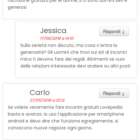
l’iscrizione gratuita per le donne, li ci sono uomini seri e
generosi
Jessica
Rispondi
↓
17/08/2018 a 14:10
Sulla serietà non discuto, ma cosa c’entra la
generosità? Gli uomini che trovi sui siti di incontri
mica ti devono fare dei regali. Altrimenti se vuoi
delle relazioni interessate devi andare su altri posti.
Carlo
Rispondi
↓
27/05/2018 a 22:12
Se volete veramente fare incontri gratuiti Lovepedia
basta e avanza. Io uso l’applicazione per smartphone
android e devo dire che funziona egregiamente, si
conoscono nuove ragazze ogni giorno.