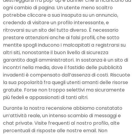
destreggiarsi fra pop-up e banner che si ricaricano ad
ogni cambio di pagina. Un utente meno scaltro
potrebbe cliccare a sua insaputa su un annuncio,
credendo di visitare un profilo interessante, e
ritrovarsi su un sito del tutto diverso. È necessario
prestare attenzioni anche ai falsi profili, che sotto
mentite spogli inducono i malcapitati a registrarsi su
altri siti, nonostante il buon livello di sicurezza
garantito dagli amministratori. In sostanza è un sito di
incontri nella media, dove il fastidio delle pubblicità
invadenti è compensato dall’assenza di costi. Riscuote
la sua popolarità fra quegli utenti amanti delle risorse
gratuite. Forse non troppo selettivi ma sicuramente
più fedeli e appassionati di tanti altri.
Durante la nostra recensione abbiamo constatato
un’attività reale, un intenso scambio di messaggi e
chat private. Visite frequenti al nostro profilo, alte
percentuali di risposte alle nostre email. Non