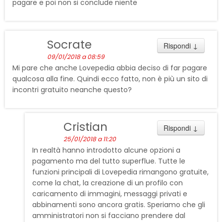
pagare e poi non si conclude niente
Socrate
Rispondi
↓
09/01/2018 a 08:59
Mi pare che anche Lovepedia abbia deciso di far pagare
qualcosa alla fine. Quindi ecco fatto, non è più un sito di
incontri gratuito neanche questo?
Cristian
Rispondi
↓
25/01/2018 a 11:20
In realtà hanno introdotto alcune opzioni a
pagamento ma del tutto superflue. Tutte le
funzioni principali di Lovepedia rimangono gratuite,
come la chat, la creazione di un profilo con
caricamento di immagini, messaggi privati e
abbinamenti sono ancora gratis. Speriamo che gli
amministratori non si facciano prendere dal