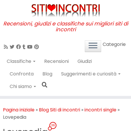
Passa
al
contenuto
Recensioni, giudizi e classifiche sui migliori siti di
incontri
Categorie
Classifiche
Recensioni
Giudizi
Confronta
Blog
Suggerimenti e curiosità
Chi siamo
Pagina iniziale
»
Blog Siti di incontri
»
incontri single
»
Lovepedia
36