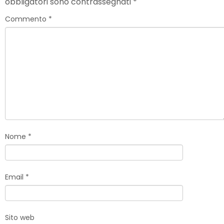
obbligatori sono contrassegnati
*
Commento
*
Nome
*
Email
*
Sito web