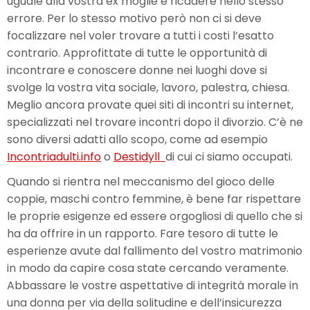
uguale alla vostra ex moglie e ricadere nello stesso
errore. Per lo stesso motivo però non ci si deve
focalizzare nel voler trovare a tutti i costi l’esatto
contrario. Approfittate di tutte le opportunità di
incontrare e conoscere donne nei luoghi dove si
svolge la vostra vita sociale, lavoro, palestra, chiesa.
Meglio ancora provate quei siti di incontri su internet,
specializzati nel trovare incontri dopo il divorzio. C’è ne
sono diversi adatti allo scopo, come ad esempio
Incontriadulti.info
o
Destidyll
di cui ci siamo occupati.
Quando si rientra nel meccanismo del gioco delle
coppie, maschi contro femmine, è bene far rispettare
le proprie esigenze ed essere orgogliosi di quello che si
ha da offrire in un rapporto. Fare tesoro di tutte le
esperienze avute dal fallimento del vostro matrimonio
in modo da capire cosa state cercando veramente.
Abbassare le vostre aspettative di integrità morale in
una donna per via della solitudine e dell’insicurezza