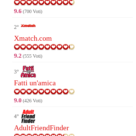
9.6
(700 Voti)
2°
Xmatch.com
9.2
(555 Voti)
3°
Fatti un'amica
9.0
(426 Voti)
4°
AdultFriendFinder