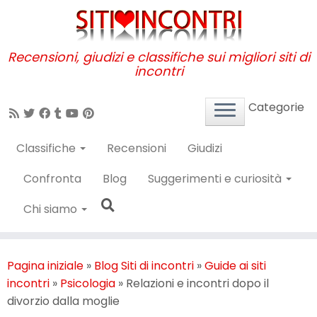
Passa
al
contenuto
Recensioni, giudizi e classifiche sui migliori siti di
incontri
Categorie
Classifiche
Recensioni
Giudizi
Confronta
Blog
Suggerimenti e curiosità
Chi siamo
Pagina iniziale
»
Blog Siti di incontri
»
Guide ai siti
incontri
»
Psicologia
»
Relazioni e incontri dopo il
divorzio dalla moglie