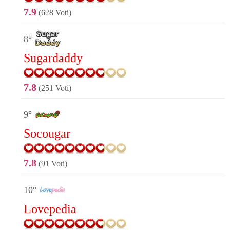
7.9
(628 Voti)
8°
Sugardaddy
7.8
(251 Voti)
9°
Socougar
7.8
(91 Voti)
10°
Lovepedia