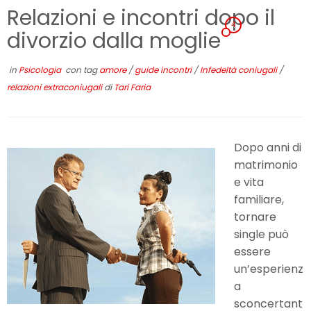
Relazioni e incontri dopo il
4
divorzio dalla moglie
in
Psicologia
con tag
amore
/
guide incontri
/
Infedeltà coniugali
/
relazioni extraconiugali
di
Tari Faria
Dopo anni di
matrimonio
e vita
familiare,
tornare
single può
essere
un’esperienz
a
sconcertant