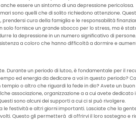
uò anche essere un sintomo di una depressione pericolosa.
imari sono quelli che di solito richiedono attenzione. Quest
rendersi cura della famiglia e le responsabilità finanziar
non solo fornisce un grande sbocco per lo stress, ma è stat
ridurre la depressione in un numero significativo di persone
assistenza a coloro che hanno difficoltà a dormire e aumen
. Durante un periodo di lutoo, è fondamentale per il rec
empo ed energia da dedicare a voi in questo periodo? Co
n tempio o altro che riguardi la fede in dio? Avete un buon
lche associazione, organizzazione a a cui avete dedicato i
sti sono alcuni dei supporti a cui ci si può rivolgere.
a le festività e altri giorni importanti. Lasciate che la gen
lti. Questo gli permetterà di offrirvi il loro sostegno e r