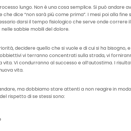
processo lungo. Non è una cosa semplice. Si può andare av
che dice “non sarà più come prima”. I mesi poi alla fine 
sario darsi il tempo fisiologico che serve onde correre il
 nelle sabbie mobili del dolore.
rità, decidere quello che si vuole e di cui si ha bisogno, e
i obbiettivi vi terranno concentrati sulla strada, vi fornira
vita. Vi condurranno al successo e all’autostima. I risultat
nuova vita.
rsi andare, ma dobbiamo stare attenti a non reagire in mod
del rispetto di se stessi sono:
e