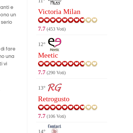
11°
anti e
Victoria Milan
sono un
 serio
7.7
(453 Voti)
12°
 di fare
Meetic
nno una
i vi
7.7
(290 Voti)
13°
o
Retrogusto
7.7
(106 Voti)
14°