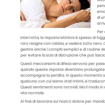
pens
emoz
di u
arri
Per 
interrotta, la risposta istintiva è spesso di fug
raro reagire con rabbia, e vedere tutto nero.
gestire anche i compiti semplici e di routine d
per evitare la scia di distruzione che può lasc
Questi meccanismi di difesa servono per passare
quando queste risposte diventano prolungate e
accompagna la perdita. In questo momento si cr
qualcuno con cui siamo stati intimi, si traducon
Questi sentimenti sono normali. Ma il modo in c
vita normale.
Al fine di lavorare sul nostro dolore per man