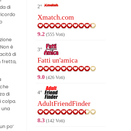
2°
da di
ricordo
Xmatch.com
co
9.2
(555 Voti)
azione
. Non è
3°
acità di
Fatti un'amica
 fretta,
9.0
(426 Voti)
a
 che
4°
za di
i colpa.
AdultFriendFinder
d una
8.3
(142 Voti)
un po’