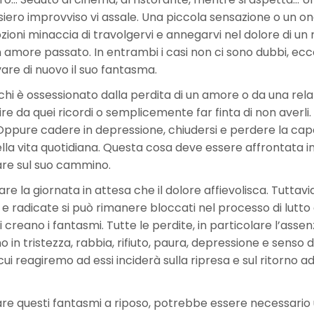
iero improvviso vi assale. Una piccola sensazione o un on
ioni minaccia di travolgervi e annegarvi nel dolore di un 
n amore passato. In entrambi i casi non ci sono dubbi, ec
vare di nuovo il suo fantasma.
chi è ossessionato dalla perdita di un amore o da una rel
gire da quei ricordi o semplicemente far finta di non averli
 Oppure cadere in depressione, chiudersi e perdere la cap
ella vita quotidiana. Questa cosa deve essere affrontata in
iare sul suo cammino.
 la giornata in attesa che il dolore affievolisca. Tuttavi
 radicate si può rimanere bloccati nel processo di lutto
eano i fantasmi. Tutte le perdite, in particolare l’assen
o in tristezza, rabbia, rifiuto, paura, depressione e senso d
ui reagiremo ad essi inciderà sulla ripresa e sul ritorno a
dare questi fantasmi a riposo, potrebbe essere necessario 