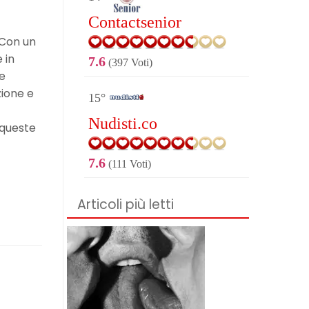
Contactsenior
 Con un
 in
7.6
(397 Voti)
e
ione e
15°
Nudisti.co
 queste
7.6
(111 Voti)
Articoli più letti