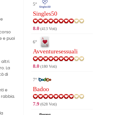
5°
Singles50
re
8.0
(413 Voti)
 corso
e e puoi
6°
Avventuresessuali
altri.
8.0
(180 Voti)
o. La
à di
7°
Badoo
ti e
 rabbia.
7.9
(628 Voti)
la