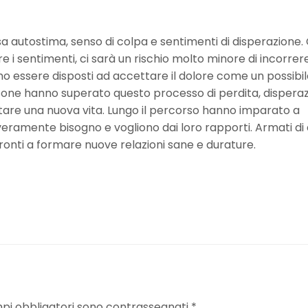
ssa autostima, senso di colpa e sentimenti di disperazione.
 i sentimenti, ci sarà un rischio molto minore di incorrere
 essere disposti ad accettare il dolore come un possibil
one hanno superato questo processo di perdita, disperaz
ntare una nuova vita. Lungo il percorso hanno imparato a
veramente bisogno e vogliono dai loro rapporti. Armati di
onti a formare nuove relazioni sane e durature.
mpi obbligatori sono contrassegnati
*