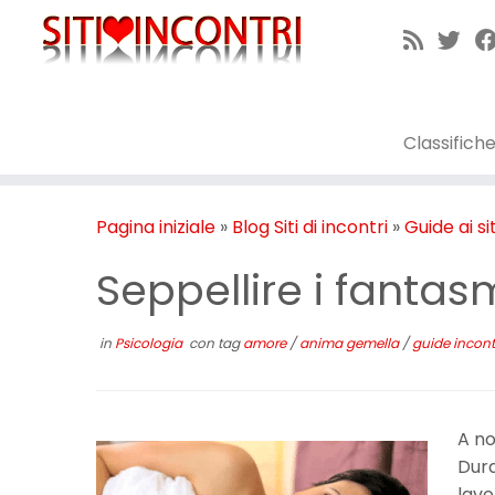
Passa
al
contenuto
Classifich
Pagina iniziale
»
Blog Siti di incontri
»
Guide ai si
Seppellire i fanta
in
Psicologia
con tag
amore
/
anima gemella
/
guide incont
A no
Dura
lavo