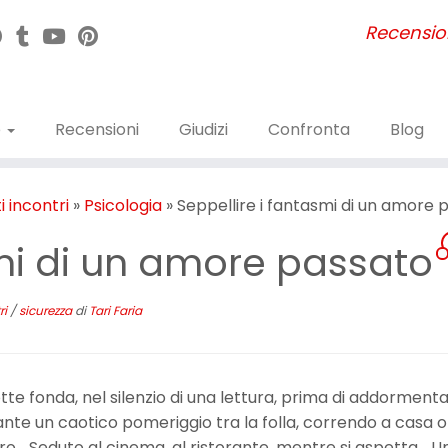
Recensioni
e
Recensioni
Giudizi
Confronta
Blog
ti incontri
»
Psicologia
»
Seppellire i fantasmi di un amore 
smi di un amore passato
ri
/
sicurezza
di
Tari Faria
tte fonda, nel silenzio di una lettura, prima di addormenta
nte un caotico pomeriggio tra la folla, correndo a casa o
ro… Seduto al cinema, al ristorante, mentre si aspetta… U