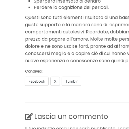
Sperpero insensato di denaro
Perdere la cognizione dei pericoli.
Questi sono tutti elementi risultato di una ba
giusto supporto e la maniera sana di esprimere
comportamenti autolesivi. Ricordate, dobbiamo
prezzo da pagare all’amore. Molte molte pers
dolore e ne sono uscite forti, pronte ad affro
conoscersi meglio e a capire ciò di cui hanno 
nuove esperienza e conoscenze sono quindi pr
Condividi:
Facebook
X
Tumblr
Lascia un commento
Il tuo indirizzo email non sarà pubblicato.
I ca