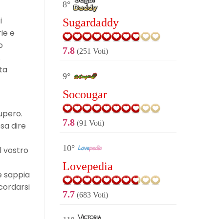
8°
i
Sugardaddy
ie e
o
7.8
(251 Voti)
.
ta
9°
Socougar
upero.
7.8
(91 Voti)
sa dire
10°
l vostro
Lovepedia
te sappia
icordarsi
7.7
(683 Voti)