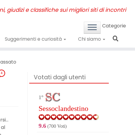
, giudizi e classifiche sui migliori siti di incontri
Categorie
Suggerimenti e curiosità
Chi siamo
passato
4
Votati dagli utenti
1°
Sessoclandestino
rsi…
9.6
(700 Voti)
 al
n