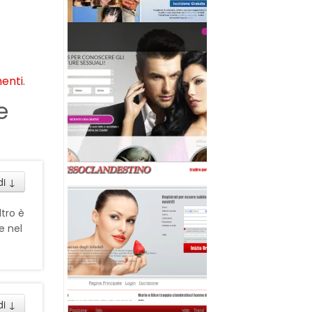
menti
.
e
di
↓
tro è
e nel
di
↓