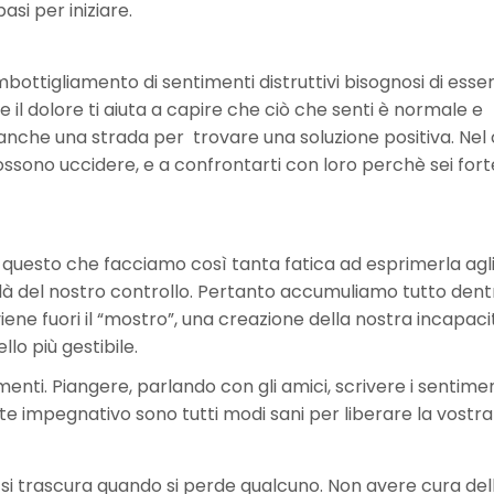
asi per iniziare.
imbottigliamento di sentimenti distruttivi bisognosi di esse
e il dolore ti aiuta a capire che ciò che senti è normale e
 anche una strada per trovare una soluzione positiva. Nel
ssono uccidere, e a confrontarti con loro perchè sei fort
 questo che facciamo così tanta fatica ad esprimerla agli 
là del nostro controllo. Pertanto accumuliamo tutto dentr
ne fuori il “mostro”, una creazione della nostra incapacit
lo più gestibile.
enti. Piangere, parlando con gli amici, scrivere i sentimen
e impegnativo sono tutti modi sani per liberare la vostra
si trascura quando si perde qualcuno. Non avere cura del