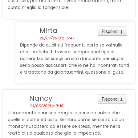
cosa solo, portarti a letto. Livello morale infimo, a sto
punto meglio la tangenziale!
Mirta
Rispondi
↓
20/07/2018 a 15:47
Dipende da quali siti frequenti, certo se vai sulle
chat erotiche ti troverai sempre quel tipo di
uomini. Ma se scegli un sito di incontri per single
serio posso assicurarti che io ne ho incontrati tanti
e ti trattano da galantuomini, questione di gusti.
Nancy
Rispondi
↓
30/06/2018 a 11:30
Ultimamente conosco meglio le persone online che
quelle in carne ed ossa. Sembra come se dietro ad un
monitor riuscissero ad essere se stessi, mentre nella
realtà ci sia qualcosa che glie lo impedisce.