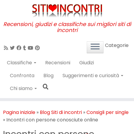
Passa
al
contenuto
Recensioni, giudizi e classifiche sui migliori siti di
incontri
Categorie
Classifiche
Recensioni
Giudizi
Confronta
Blog
Suggerimenti e curiosità
Chi siamo
Pagina iniziale
»
Blog Siti di incontri
»
Consigli per single
»
Incontri con persone conosciute online