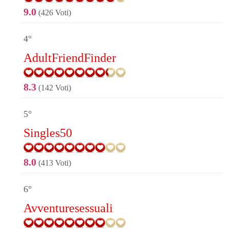
9.0
(426 Voti)
4°
AdultFriendFinder
8.3
(142 Voti)
5°
Singles50
8.0
(413 Voti)
6°
Avventuresessuali