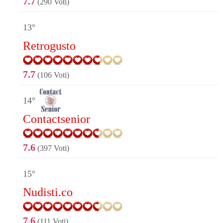
7.7
(290 Voti)
13°
Retrogusto
7.7
(106 Voti)
14°
Contactsenior
7.6
(397 Voti)
15°
Nudisti.co
7.6
(111 Voti)