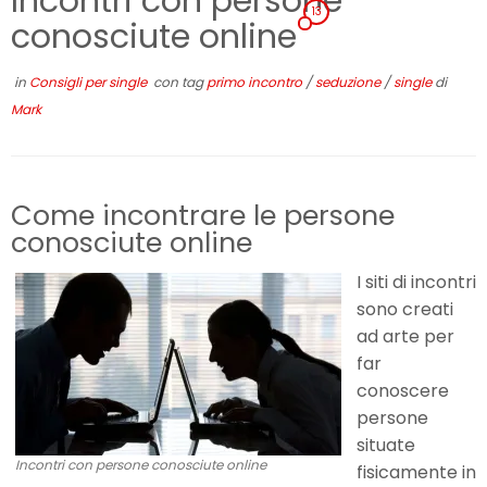
Incontri con persone
13
conosciute online
in
Consigli per single
con tag
primo incontro
/
seduzione
/
single
di
Mark
Come incontrare le persone
conosciute online
I siti di incontri
sono creati
ad arte per
far
conoscere
persone
situate
Incontri con persone conosciute online
fisicamente in