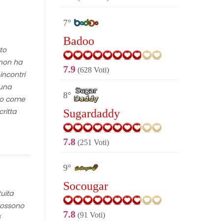
7°
Badoo
to
 non ha
7.9
(628 Voti)
incontri
 una
8°
ino come
ritta
Sugardaddy
7.8
(251 Voti)
9°
Socougar
uita
 possono
7.8
(91 Voti)