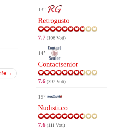
13°
Retrogusto
7.7
(106 Voti)
14°
Contactsenior
ife
→
7.6
(397 Voti)
15°
Nudisti.co
7.6
(111 Voti)