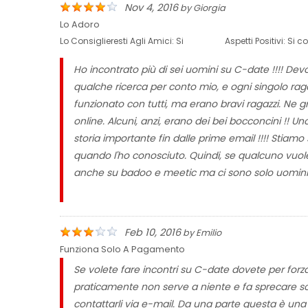
Nov 4, 2016
by
Giorgia
Lo Adoro
Lo Consiglieresti Agli Amici:
Si
Aspetti Positivi:
Si c
Ho incontrato più di sei uomini su C-date !!!! Devo
qualche ricerca per conto mio, e ogni singolo rag
funzionato con tutti, ma erano bravi ragazzi. Ne g
online. Alcuni, anzi, erano dei bei bocconcini !! U
storia importante fin dalle prime email !!!! Sti
quando l'ho conosciuto. Quindi, se qualcuno vuole 
anche su badoo e meetic ma ci sono solo uomini sup
Feb 10, 2016
by
Emilio
Funziona Solo A Pagamento
Se volete fare incontri su C-date dovete per forz
praticamente non serve a niente e fa sprecare so
contattarli via e-mail. Da una parte questa è una