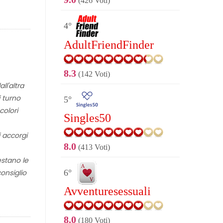
(426 Voti)
4°
AdultFriendFinder
8.3
(142 Voti)
ll'altra
i turno
5°
colori
Singles50
 accorgi
8.0
(413 Voti)
estano le
6°
onsiglio
Avventuresessuali
8.0
(180 Voti)