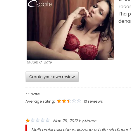
recen
l’ha 
denar
Giudizi C-date
Create your own review
C-date
Average rating:
10 reviews
Nov 29, 2017
by
Marco
Molti profili falsi che indirizzano ad altri siti d'in