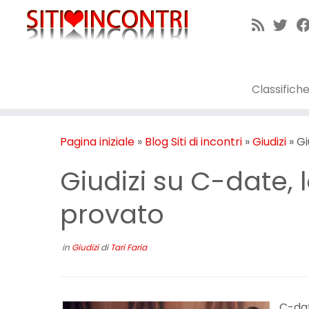
Passa
al
contenuto
Classifich
Pagina iniziale
»
Blog Siti di incontri
»
Giudizi
»
Gi
Giudizi su C-date, l
provato
in
Giudizi
di
Tari Faria
C-dat