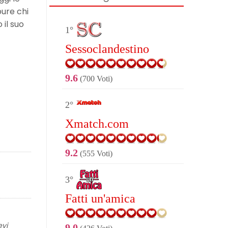
pure chi
 il suo
1°
Sessoclandestino
9.6
(700 Voti)
2°
Xmatch.com
9.2
(555 Voti)
3°
Fatti un'amica
evi
9.0