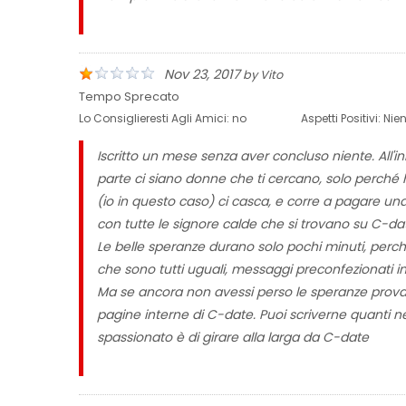
Nov 23, 2017
by
Vito
Tempo Sprecato
Lo Consiglieresti Agli Amici:
no
Aspetti Positivi:
Nien
Iscritto un mese senza aver concluso niente. All'ini
parte ci siano donne che ti cercano, solo perché h
(io in questo caso) ci casca, e corre a pagare una
con tutte le signore calde che si trovano su C-da
Le belle speranze durano solo pochi minuti, perc
che sono tutti uguali, messaggi preconfezionati inv
Ma se ancora non avessi perso le speranze prova
pagine interne di C-date. Puoi scriverne quanti n
spassionato è di girare alla larga da C-date