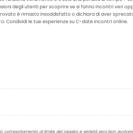
sioni degli utenti per scoprire se si fanno incontri veri op
provato è rimasto insoddisfatto o dichiara di aver sprecato
o. Condividi le tue esperienze su C-date incontri online.
contri, comportamento al limite del raggiro e serietà zero.Non iscrivet