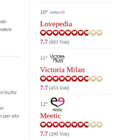
10°
ndo
Lovepedia
endere
7.7
(683 Voti)
11°
Victoria Milan
7.7
(453 Voti)
i truffa
12°
un
Meetic
 per sito
7.7
(290 Voti)