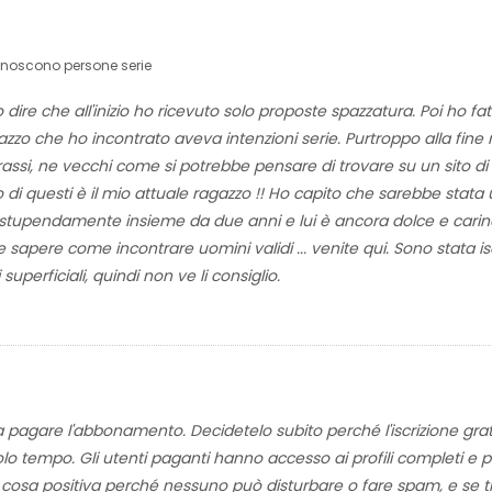
onoscono persone serie
 dire che all'inizio ho ricevuto solo proposte spazzatura. Poi ho fat
azzo che ho incontrato aveva intenzioni serie. Purtroppo alla fine
rassi, ne vecchi come si potrebbe pensare di trovare su un sito di 
no di questi è il mio attuale ragazzo !! Ho capito che sarebbe stata
amo stupendamente insieme da due anni e lui è ancora dolce e car
sapere come incontrare uomini validi ... venite qui. Sono stata isc
erficiali, quindi non ve li consiglio.
a pagare l'abbonamento. Decidetelo subito perché l'iscrizione grat
lo tempo. Gli utenti paganti hanno accesso ai profili completi e
 cosa positiva perché nessuno può disturbare o fare spam, e se ti