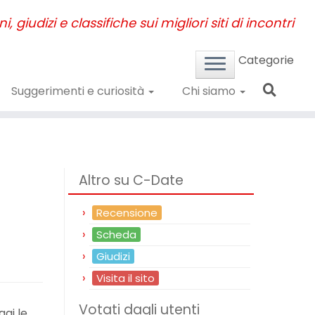
, giudizi e classifiche sui migliori siti di incontri
Categorie
Suggerimenti e curiosità
Chi siamo
Altro su C-Date
Recensione
Scheda
Giudizi
Visita il sito
Votati dagli utenti
gi le