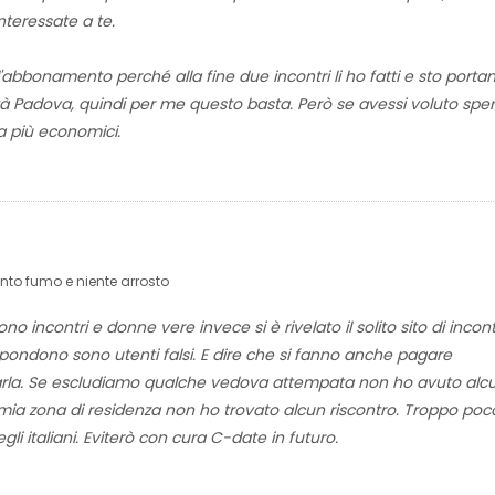
teressate a te.
l'abbonamento perché alla fine due incontri li ho fatti e sto porta
ttà Padova, quindi per me questo basta. Però se avessi voluto sp
ma più economici.
nto fumo e niente arrosto
incontri e donne vere invece si è rivelato il solito sito di incontr
rispondono sono utenti falsi. E dire che si fanno anche pagare
arla. Se escludiamo qualche vedova attempata non ho avuto alc
ia zona di residenza non ho trovato alcun riscontro. Troppo poco
gli italiani. Eviterò con cura C-date in futuro.