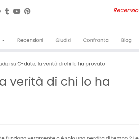
Recensioni
e
Recensioni
Giudizi
Confronta
Blog
udizi su C-date, la verità di chi lo ha provato
a verità di chi lo ha
e funziona veramente o è solo una perdita di tempo ? Leg