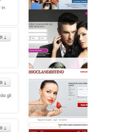
r
 in
di
↓
di
↓
da gli
di
↓