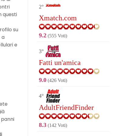
ontri
2°
n questi
Xmatch.com
ofilo su
9.2
(555 Voti)
 a
lulari e
3°
Fatti un'amica
9.0
(426 Voti)
4°
iete
AdultFriendFinder
già
i panni
8.3
(142 Voti)
i