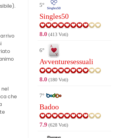
5°
ibile).
Singles50
8.0
(413 Voti)
’arrivo
i
6°
riato
’animo
Avventuresessuali
8.0
(180 Voti)
 nel
7°
gica che
a
Badoo
nte
7.9
(628 Voti)