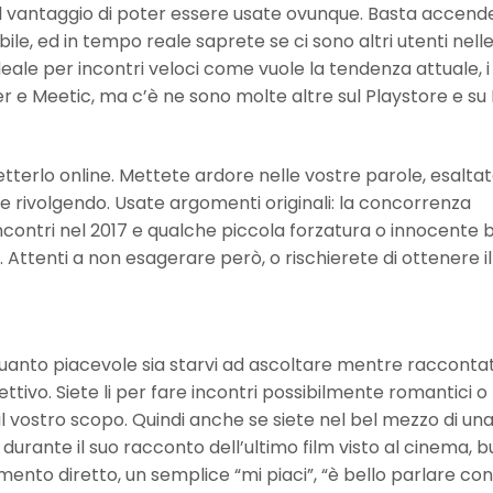
o il vantaggio di poter essere usate ovunque. Basta accende
ile, ed in tempo reale saprete se ci sono altri utenti nell
ale per incontri veloci come vuole la tendenza attuale, i s
er e Meetic, ma c’è ne sono molte altre sul Playstore e su 
terlo online. Mettete ardore nelle vostre parole, esaltat
state rivolgendo. Usate argomenti originali: la concorrenza
 di incontri nel 2017 e qualche piccola forzatura o innocente 
 Attenti a non esagerare però, o rischierete di ottenere il
quanto piacevole sia starvi ad ascoltare mentre raccontat
ttivo. Siete li per fare incontri possibilmente romantici o
 il vostro scopo. Quindi anche se siete nel bel mezzo di un
 durante il suo racconto dell’ultimo film visto al cinema, 
nto diretto, un semplice “mi piaci”, “è bello parlare con t