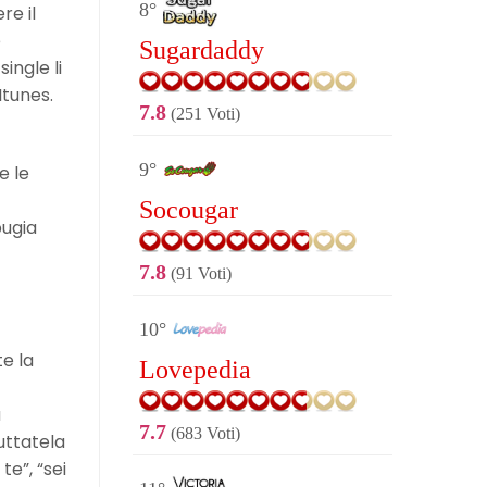
8°
re il
e
Sugardaddy
ingle li
Itunes.
7.8
(251 Voti)
9°
e le
Socougar
bugia
7.8
(91 Voti)
10°
e la
Lovepedia
a
7.7
(683 Voti)
buttatela
e”, “sei