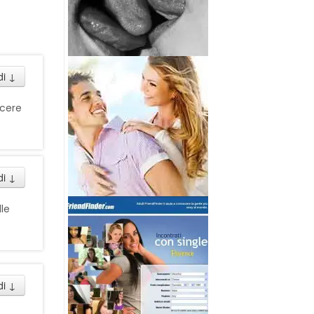
di
↓
scere
di
↓
le
di
↓