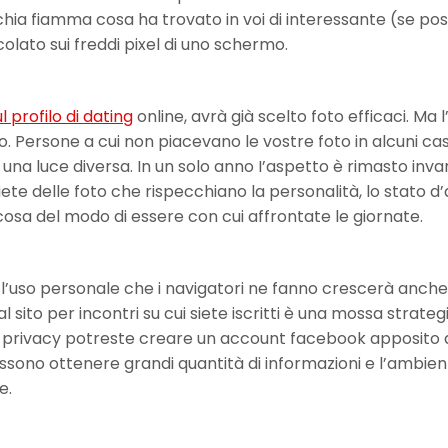
ia fiamma cosa ha trovato in voi di interessante (se poss
colato sui freddi pixel di uno schermo.
l profilo di dating
online, avrà già scelto foto efficaci. Ma l
o. Persone a cui non piacevano le vostre foto in alcuni cas
a luce diversa. In un solo anno I’aspetto è rimasto inva
e delle foto che rispecchiano la personalità, lo stato d
a del modo di essere con cui affrontate le giornate.
 l’uso personale che i navigatori ne fanno crescerà anche
al sito per incontri su cui siete iscritti è una mossa strate
la privacy potreste creare un account facebook apposito 
ossono ottenere grandi quantità di informazioni e l’ambie
e.