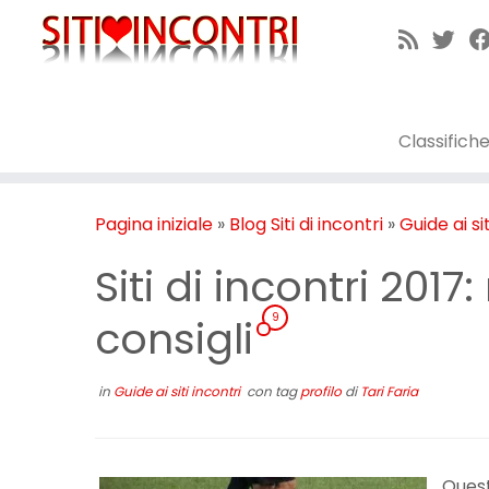
Passa
al
contenuto
Classifich
Pagina iniziale
»
Blog Siti di incontri
»
Guide ai si
Siti di incontri 201
9
consigli
in
Guide ai siti incontri
con tag
profilo
di
Tari Faria
Quest