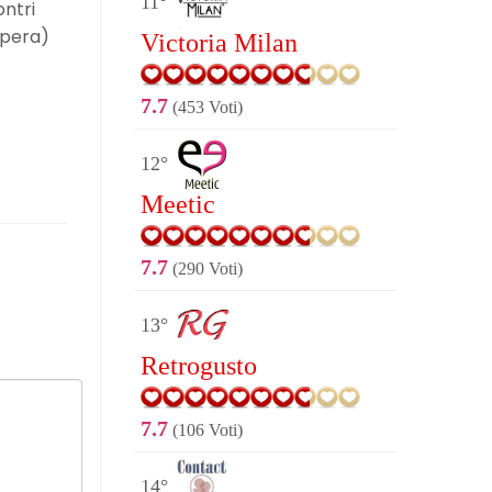
11°
ontri
spera)
Victoria Milan
7.7
(453 Voti)
12°
Meetic
7.7
(290 Voti)
13°
Retrogusto
7.7
(106 Voti)
14°