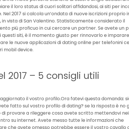
re il loro status di cuori solitari affidandosi, ai siti per inc
e. Nel 2017 si calcola un’ondata di nuove iscrizioni proprio i
i, in vista di San Valentino. Statisticamente considerato il
to più proficuo in cui cercare un partner. Se avete un pr
i questi siti, è il momento giusto per rinnovarlo e imparare
tare le nuove applicazioni di dating online per telefonini cel
tri mobil device.
el 2017 – 5 consigli utili
aggiornato il vostro profilo.Ora fatevi questa domanda: s
vete fatto sul vostro profilo di dating? se la risposta è no 
lio di provare a rileggere cosa avete scritto mettendovi ne
ontro su internet. Avete messo tutte le informazioni che
are che avete omesso potrebbe essere il vostro cavallo d