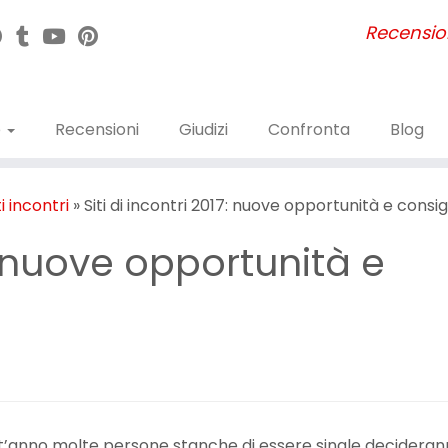
Recensioni
e
Recensioni
Giudizi
Confronta
Blog
ti incontri
»
Siti di incontri 2017: nuove opportunità e consigl
7: nuove opportunità e
’anno molte persone stanche di essere single decideran