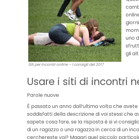
cambia
onlin
giorn
momen
uno d
sfrut
gli al
Siti per Incontri online – I consigli del 2017
Usare i siti di incontri n
Parole nuove
È passato un anno dall’ultima volta che avete 
soddisfatti della descrizione di voi stessi che a
sapete cosa fare, se la risposta è si vi consig
di un ragazzo o una ragazza in cerca di un inc
cerchereste voi? Magari quel piccolo particol